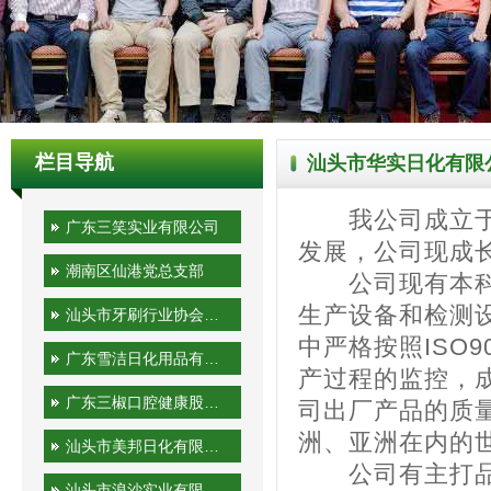
栏目导航
汕头市华实日化有限
我公司成立于20
广东三笑实业有限公司
发展，公司现成
潮南区仙港党总支部
公司现有本科、
生产设备和检测
汕头市牙刷行业协会秘书处
中严格按照ISO
广东雪洁日化用品有限公司
产过程的监控，
广东三椒口腔健康股份有限公司
司出厂产品的质
洲、亚洲在内的
汕头市美邦日化有限公司
公司有主打品牌
汕头市浪沙实业有限公司