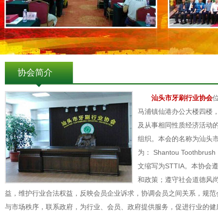
协会简介
汕头市牙刷行业协会
马浦镇仙港办公大楼四楼
及从事相同性质经济活动
组织。本会的名称为汕头
为： Shantou Toothbrush 
文缩写为STTIA。本协
和政策；遵守社会道德风
益，维护行业合法权益，反映会员企业诉求，协调会员之间关系，规范
与市场秩序，联系政府，为行业、会员、政府提供服务，促进行业的健