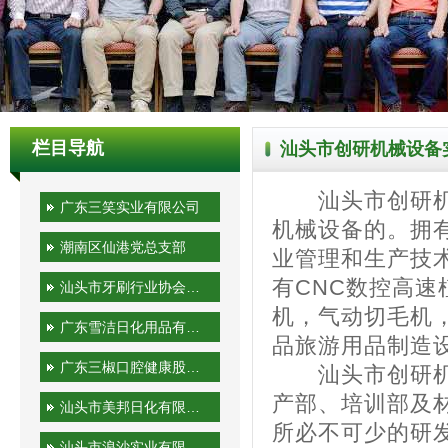
栏目导航
汕头市创研机械设备
汕头市创研机械
广东三笑实业有限公司
机械设备的。拥
潮南区仙港党总支部
业管理和生产技
有CNC数控高
汕头市牙刷行业协会秘书处
机，气动切毛机
广东雪洁日化用品有限公司
品旅游用品制造
广东三椒口腔健康股份有限公司
汕头市创研机械
产部、培训部及
汕头市美邦日化有限公司
所必不可少的研
汕头市浪沙实业有限公司