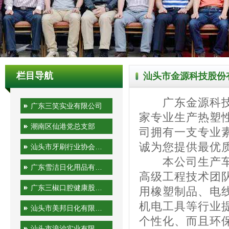
栏目导航
汕头市金源科技股份
广东金源科技股
广东三笑实业有限公司
家专业生产热塑
潮南区仙港党总支部
司拥有一支专业
诚为您提供最优
汕头市牙刷行业协会秘书处
本公司生产车间
广东雪洁日化用品有限公司
高级工程技术团
广东三椒口腔健康股份有限公司
用橡塑制品、电
机电工具等行业
汕头市美邦日化有限公司
个性化、而且环
汕头市浪沙实业有限公司