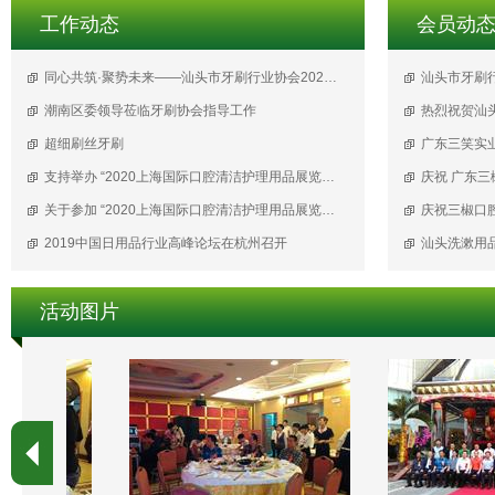
工作动态
会员动
同心共筑·聚势未来——汕头市牙刷行业协会2025年度工作总结会议圆满成功！
汕头市牙刷
潮南区委领导莅临牙刷协会指导工作
热烈祝贺汕
超细刷丝牙刷
支持举办 “2020上海国际口腔清洁护理用品展览会暨2020上海国际个人护理用品博览会”的申请
关于参加 “2020上海国际口腔清洁护理用品展览会暨2020上海国际个人护理用品博览会” 通 知
2019中国日用品行业高峰论坛在杭州召开
汕头洗漱用
活动图片