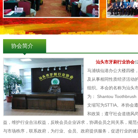
协会简介
汕头市牙刷行业协会
马浦镇仙港办公大楼四楼
及从事相同性质经济活动
组织。本会的名称为汕头
为： Shantou Toothbrush 
文缩写为STTIA。本协
和政策；遵守社会道德风
益，维护行业合法权益，反映会员企业诉求，协调会员之间关系，规范
与市场秩序，联系政府，为行业、会员、政府提供服务，促进行业的健